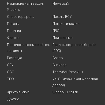
Национальная гвардия
Немецкий
Украины
Оператор дрона
Пехота ВСУ
Погоны
Патриотические
Полиция
ПВО
Флажки
Прикольные
Противотанковые войска,
Радиоэлектронная борьба
танкисты
(РЭБ)
Разведка
Сапер
СБУ
Снайпер
ССО
Трезубец Украины
ТРО
УЖД (Украинская железная
дорога)
Христианские
Шевроны связи
Другие