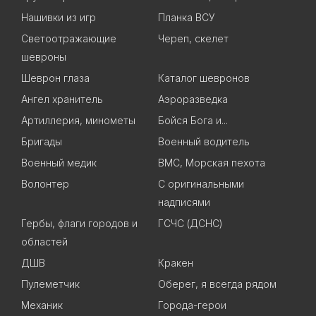
Нашивки из игр
Планка ВСУ
Светоотражающие
Череп, скелет
шевроны
Шеврон глаза
Каталог шевронов
Ангел хранитель
Аэроразведка
Артиллерия, минометы
Бойся Бога и...
Бригады
Военный водитель
Военный медик
ВМС, Морская пехота
Волонтер
С оригинальными
надписями
Гербы, флаги городов и
ГСЧС (ДСНС)
областей
ДШВ
Кракен
Пулеметчик
Оберег, я всегда рядом
Механик
Города-герои