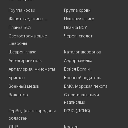
Группа крови
Группа крови
Животные, птицы ....
Нашивки из игр
Планка ВСУ
Планка ВСУ
Светоотражающие
Череп, скелет
шевроны
Шеврон глаза
Каталог шевронов
Ангел хранитель
Аэроразведка
Артиллерия, минометы
Бойся Бога и...
Бригады
Военный водитель
Военный медик
ВМС, Морская пехота
Волонтер
С оригинальными
надписями
Гербы, флаги городов и
ГСЧС (ДСНС)
областей
ДШВ
Кракен