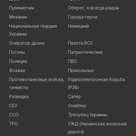
Пулеметчик
Оберег, я всегда рядом
Механик
Города-герои
Национальная гвардия
Немецкий
Украины
Оператор дрона
Пехота ВСУ
Погоны
Патриотические
Полиция
ПВО
Флажки
Прикольные
Противотанковые войска,
Радиоэлектронная борьба
танкисты
(РЭБ)
Разведка
Сапер
СБУ
Снайпер
ССО
Трезубец Украины
ТРО
УЖД (Украинская железная
дорога)