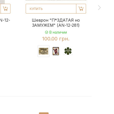
КУПИТЬ
КУПИ
N-12-
Шеврон "П*ЗДАТАЯ но
Шевр
ЗАМУЖЕМ" (AN-12-281)
Миха
Mich
В наличии
100.00 грн.