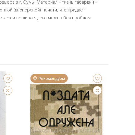
овывоз в г. Сумы. Материал – ткань габардин –
онной (дисперсной) печати, что придает
тает и не линяет, его можно без проблем
Рекомендуем
Ре