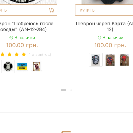
ИТЬ
КУПИТЬ
рон "Побреюсь после
Шеврон череп Карта (A
обеды" (AN-12-284)
12)
В наличии
В наличии
100.00 грн.
100.00 грн.
1 отзыв(-ов)