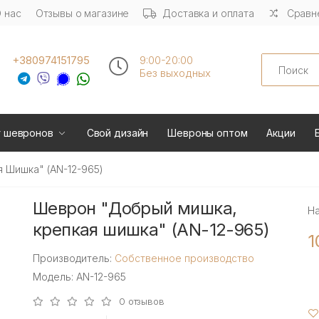
 нас
Отзывы о магазине
Доставка и оплата
Сравне
Search
+380974151795
9:00-20:00
Без выходных
г шевронов
Свой дизайн
Шевроны оптом
Акции
 Шишка" (AN-12-965)
Шеврон "Добрый мишка,
Н
крепкая шишка" (AN-12-965)
1
Производитель:
Собственное производство
Модель: AN-12-965
0 отзывов