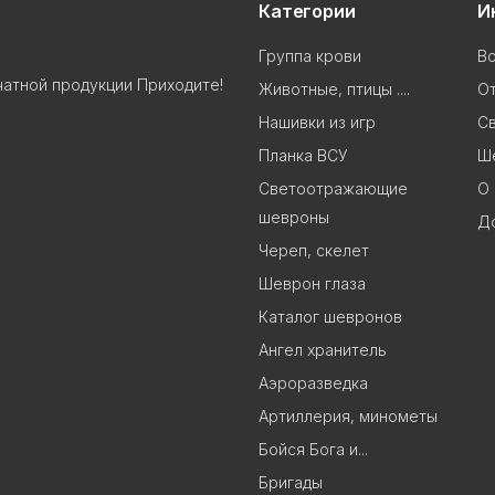
Категории
И
Группа крови
В
чатной продукции Приходите!
Животные, птицы ....
От
Нашивки из игр
Св
Планка ВСУ
Ш
Светоотражающие
О 
шевроны
До
Череп, скелет
Шеврон глаза
Каталог шевронов
Ангел хранитель
Аэроразведка
Артиллерия, минометы
Бойся Бога и...
Бригады