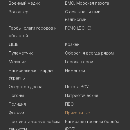
Военный медик
ВМС, Морская пехота
Волонтер
С оригинальными
надписями
Гербы, флаги городов и
ГСЧС (ДСНС)
областей
ДШВ
Кракен
Пулеметчик
Оберег, я всегда рядом
Механик
Города-герои
Национальная гвардия
Немецкий
Украины
Оператор дрона
Пехота ВСУ
Погоны
Патриотические
Полиция
ПВО
Флажки
Прикольные
Противотанковые войска,
Радиоэлектронная борьба
танкисты
(РЭБ)