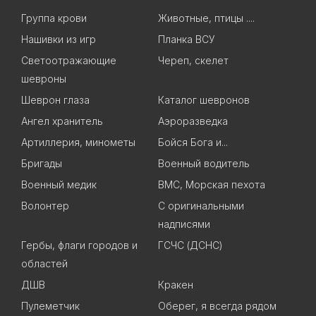
Группа крови
Животные, птицы ....
Нашивки из игр
Планка ВСУ
Светоотражающие
Череп, скелет
шевроны
Шеврон глаза
Каталог шевронов
Ангел хранитель
Аэроразведка
Артиллерия, минометы
Бойся Бога и...
Бригады
Военный водитель
Военный медик
ВМС, Морская пехота
Волонтер
С оригинальными
надписями
Гербы, флаги городов и
ГСЧС (ДСНС)
областей
ДШВ
Кракен
Пулеметчик
Оберег, я всегда рядом