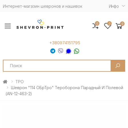
Интернет-магазин шевронов и нашивок
Инфо
0
0
0
Toggle mobile menu
+380974151795
Search
ТРО
Шеврон "114 ОБрТро" Тероборона Парадный И Полевой
(AN-12-463-2)