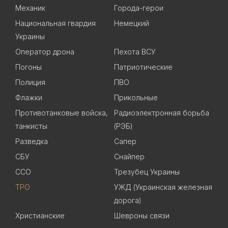
Механик
Города-герои
Национальная гвардия
Немецкий
Украины
Оператор дрона
Пехота ВСУ
Погоны
Патриотические
Полиция
ПВО
Флажки
Прикольные
Противотанковые войска,
Радиоэлектронная борьба
танкисты
(РЭБ)
Разведка
Сапер
СБУ
Снайпер
ССО
Трезубец Украины
ТРО
УЖД (Украинская железная
дорога)
Христианские
Шевроны связи