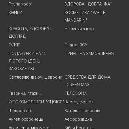
Група крові
ЗДОРОВА "ДОБРА ЇЖА"
КНИГИ
КОСМЕТИКА "WHITE
MANDARIN"
КРАСОТА, ЗДОРОВ'Я,
Нашивки з ігор
ДОГЛЯД
ОДЯГ
Планка ЗСУ
ПОДАРУНКИ НА 14
ПРИНТ НА ЗАМОВЛЕННЯ
ЛЮТОГО (ДЕНЬ
ЗАКОХАНИХ)
Світловідбиваючі шеврони
СРЕДСТВА ДЛЯ ДОМА
"GREEN MAX"
Тварини, птахи ...
ТЕЛЕФОНИ
ФІТОКОМПЛЕКСИ "CHOICE"
Череп, скелет
Шеврон очі
Каталог шевронів
Ангел охоронець
Аеророзвідка
Артилерія, міномети
Бійся Бога та ...