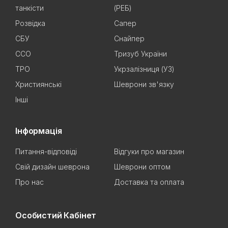
танкісти
(РЕБ)
Розвідка
Сапер
СБУ
Снайпер
ССО
Тризуб України
ТРО
Укрзалізниця (УЗ)
Християнські
Шеврони зв'язку
Інші
Інформація
Питання-відповіді
Відгуки про магазин
Свій дизайн шеврона
Шеврони оптом
Про нас
Доставка та оплата
Особистий Кабінет