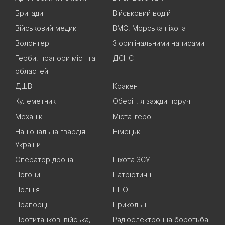
Бригади
Військовий водій
Військовий медик
ВМС, Морська піхота
Волонтер
З оригінальними написами
Герби, прапори міст та
ДСНС
областей
ДШВ
Кракен
Кулеметник
Оберіг, я зажди поруч
Механік
Міста-герої
Національна гвардія
Німецькі
України
Оператор дрона
Піхота ЗСУ
Погони
Патріотичні
Поліція
ППО
Прапорці
Прикольні
Протитанкові війська,
Радіоелектронна боротьба