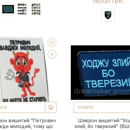
140.00 грн.
ИТИ
КУПИТИ
он вишитий "Петрович
Шеврон вишитий "Хо
жди молодий, тому що
злий, бо тверезий" (ВШ