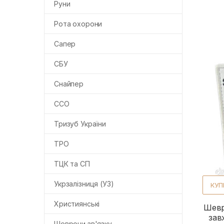
Руни
Рота охорони
Сапер
СБУ
Снайпер
ССО
Тризуб України
ТРО
ТЦК та СП
Укрзалізниця (УЗ)
КУП
Християнські
Шевр
зав
Шеврони зв'язку