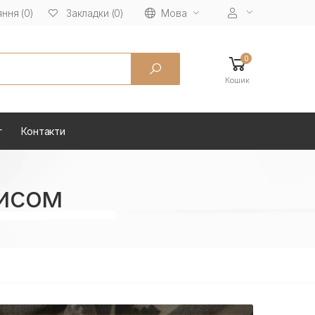
ння (0)
Мова
Закладки (0)
0
Кошик
г
Контакти
писом