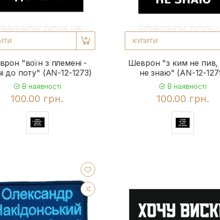
ИТИ
КУПИТИ
рон "воїн з племені -
Шеврон "з ким не пив,
і до поту" (AN-12-1273)
не знаю" (AN-12-127
В наявності
В наявності
100.00 грн.
100.00 грн.