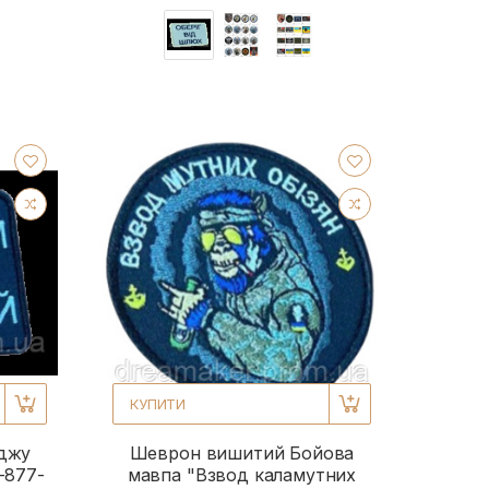
КУПИТИ
джу
Шеврон вишитий Бойова
-877-
мавпа "Взвод каламутних