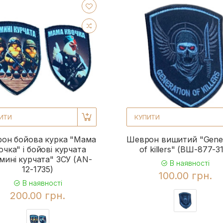
ИТИ
КУПИТИ
он бойова курка "Мама
Шеврон вишитий "Gener
очка" і бойові курчата
of killers" (ВШ-877-3
мині курчата" ЗСУ (AN-
В наявності
12-1735)
100.00 грн.
В наявності
200.00 грн.