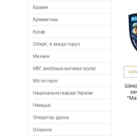
Кракен
Кулеметник
Кухар
Оберіг, я зажди поруч
Механік
МВГ (мобільна вогнева група)
КУП
Міста-герої
Шевр
кв
Національна гвардія України
"Ма
Німецькі
Оператор дрона
Охорона