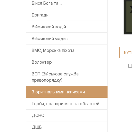
Бійся Бога та ...
Бригади
Військовий водій
Військовий медик
ВМС, Морська піхота
КУП
Волонтер
Ш
ВСП (Військова служба
правопорядку)
З оригінальними написами
Герби, прапори міст та областей
ДСНС
ДШВ