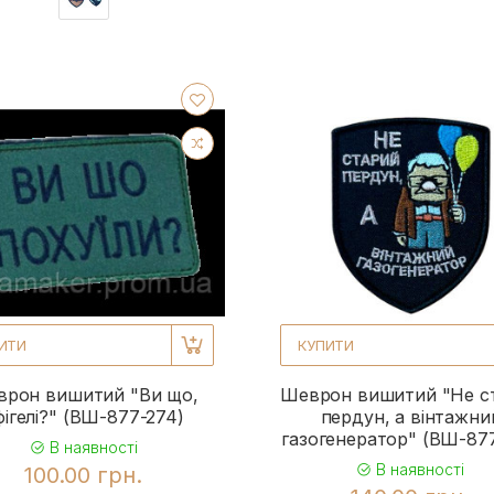
ИТИ
КУПИТИ
рон вишитий "Ви що,
Шеврон вишитий "Не с
фігелі?" (ВШ-877-274)
пердун, а вінтажни
газогенератор" (ВШ-877
В наявності
В наявності
100.00 грн.