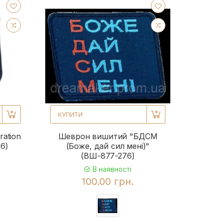
КУПИТИ
ation
Шеврон вишитий "БДСМ
16)
(Боже, дай сил мені)"
(ВШ-877-276)
В наявності
100.00 грн.