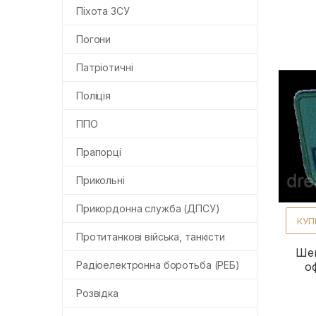
Піхота ЗСУ
Погони
Патріотичні
Поліція
ППО
Прапорці
Прикольні
Прикордонна служба (ДПСУ)
КУП
Протитанкові війська, танкісти
Шев
Радіоелектронна боротьба (РЕБ)
о
Розвідка