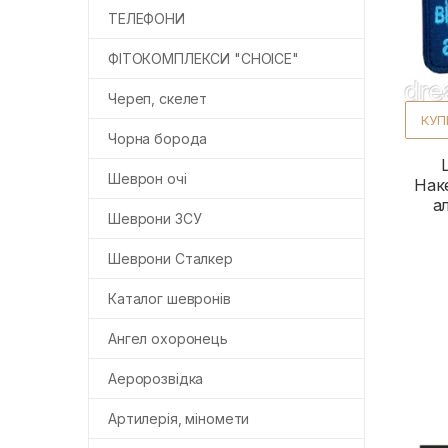
ТЕЛЕФОНИ
ФІТОКОМПЛЕКСИ "CHOICE"
Череп, скелет
КУП
Чорна борода
Шеврон очі
Нак
а
Шеврони ЗСУ
Шеврони Сталкер
Каталог шевронів
Ангел охоронець
Аеророзвідка
Артилерія, міномети