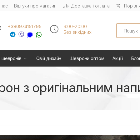
 нас
Відгуки про магазин
Доставка і оплата
Порівня
Search
+380974151795
9:00-20:00
Без вихiдних
 шевронів
Свій дизайн
Шеврони оптом
Акції
Бло
он з оригінальним на