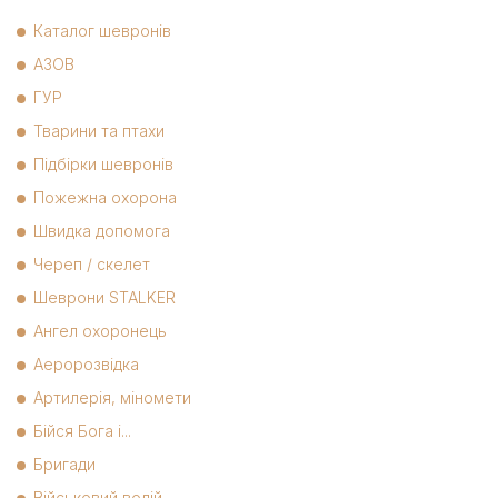
Каталог шевронів
АЗОВ
ГУР
Тварини та птахи
Підбірки шевронів
Пожежна охорона
Швидка допомога
Череп / скелет
Шеврони STALKER
Ангел охоронець
Аеророзвідка
Артилерія, міномети
Бійся Бога і...
Бригади
Військовий водій