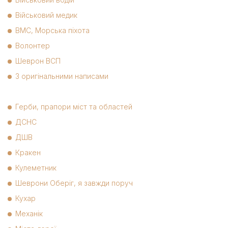
Військовий медик
ВМС, Морська піхота
Волонтер
Шеврон ВСП
З оригінальними написами
Герби, прапори міст та областей
ДСНС
ДШВ
Кракен
Кулеметник
Шеврони Оберіг, я завжди поруч
Кухар
Механік