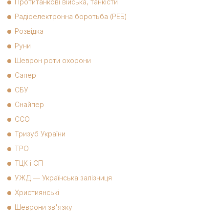
Протитанкові війська, танкісти
Радіоелектронна боротьба (РЕБ)
Розвідка
Руни
Шеврон роти охорони
Сапер
СБУ
Снайпер
ССО
Тризуб України
ТРО
ТЦК і СП
УЖД — Українська залізниця
Християнські
Шеврони зв'язку