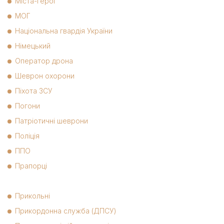
Міста-герої
МОГ
Національна гвардія України
Німецький
Оператор дрона
Шеврон охорони
Піхота ЗСУ
Погони
Патріотичні шеврони
Поліція
ППО
Прапорці
Прикольні
Прикордонна служба (ДПСУ)