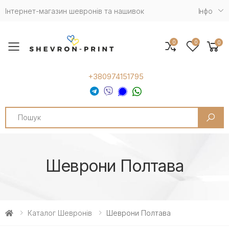
Інтернет-магазин шевронів та нашивок
Iнфо
0
0
0
Toggle mobile menu
+380974151795
Search
Шеврони Полтава
Каталог Шевронів
Шеврони Полтава