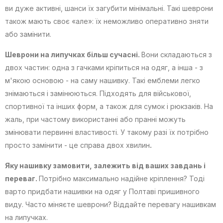
ви дуже активні, шанси їх загубити мінімальні. Такі шеврони
також мають своє «але»: їх неможливо оперативно зняти
або замінити.
Шеврони на липучках більш сучасні.
Вони складаються з
двох частин: одна з гачками кріпиться на одяг, а інша - з
м'якою основою - на саму нашивку. Такі емблеми легко
знімаються і замінюються. Підходять для військової,
спортивної та інших форм, а також для сумок і рюкзаків. На
жаль, при частому використанні або пранні можуть
змінювати первинні властивості. У такому разі їх потрібно
просто замінити - це справа двох хвилин
.
Яку нашивку замовити, залежить від ваших завдань і
переваг.
Потрібно максимально надійне кріплення? Тоді
варто придбати нашивки на одяг у Полтаві пришивного
виду. Часто міняєте шеврони? Віддайте перевагу нашивкам
на липучках.