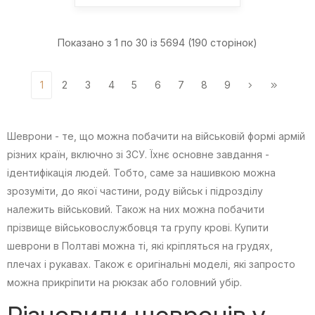
Показано з 1 по 30 із 5694 (190 сторінок)
1
2
3
4
5
6
7
8
9
Шеврони - те, що можна побачити на військовій формі армій
різних країн, включно зі ЗСУ. Їхнє основне завдання -
ідентифікація людей. Тобто, саме за нашивкою можна
зрозуміти, до якої частини, роду військ і підрозділу
належить військовий. Також на них можна побачити
прізвище військовослужбовця та групу крові. Купити
шеврони в Полтаві можна ті, які кріпляться на грудях,
плечах і рукавах. Також є оригінальні моделі, які запросто
можна прикріпити на рюкзак або головний убір.