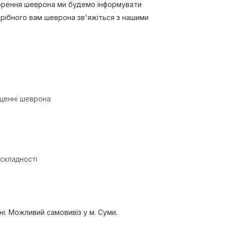
творення шеврона ми будемо інформувати
трібного вам шеврона зв'яжіться з нашими
іщенні шеврона
 складності
ні. Можливий самовивіз у м. Суми.