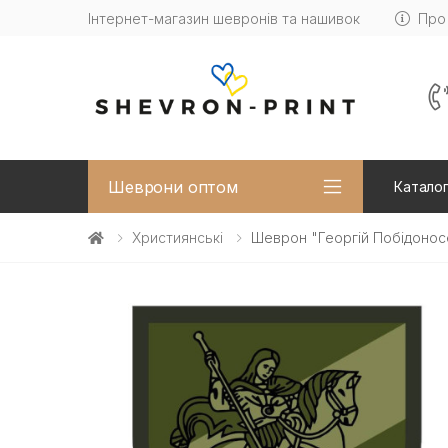
Інтернет-магазин шевронів та нашивок
Про
Шеврони оптом
Каталог
Християнські
Шеврон "Георгій Побідоносе