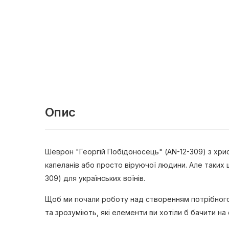
Опис
Шеврон "Георгій Побідоносець" (AN-12-309) з хрис
капеланів або просто віруючої людини. Але таких 
309) для українських воїнів.
Щоб ми почали роботу над створенням потрібного 
та зрозуміють, які елементи ви хотіли б бачити н