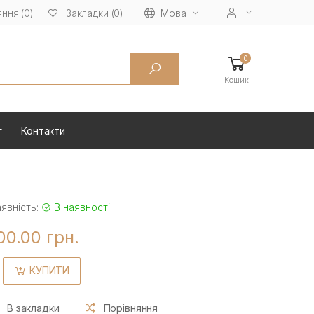
ння (0)
Мова
Закладки (0)
0
Кошик
г
Контакти
явність:
В наявності
00.00 грн.
КУПИТИ
В закладки
Порівняння