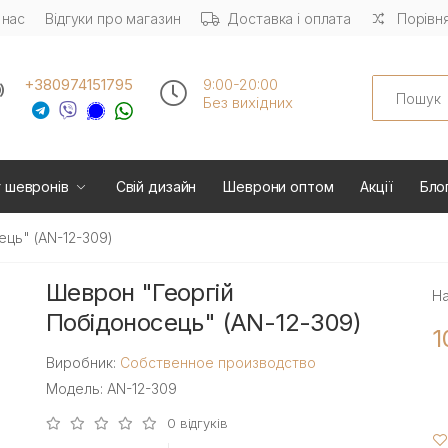
 нас
Відгуки про магазин
Доставка і оплата
Порівня
Search
+380974151795
9:00-20:00
Без вихiдних
 шевронів
Свій дизайн
Шеврони оптом
Акції
Бло
ць" (AN-12-309)
Шеврон "Георгій
На
Побідоносець" (AN-12-309)
1
Виробник:
Собственное производство
Модель: AN-12-309
0 відгуків