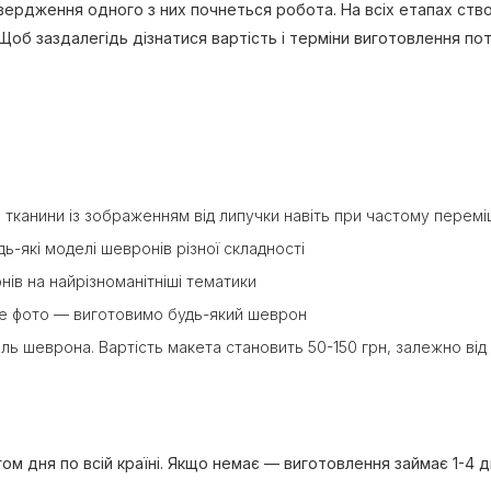
затвердження одного з них почнеться робота. На всіх етапах с
 Щоб заздалегідь дізнатися вартість і терміни виготовлення по
 тканини із зображенням від липучки навіть при частому перем
-які моделі шевронів різної складності
нів на найрізноманітніші тематики
те фото — виготовимо будь-який шеврон
ь шеврона. Вартість макета становить 50-150 грн, залежно від
ом дня по всій країні. Якщо немає — виготовлення займає 1-4 д