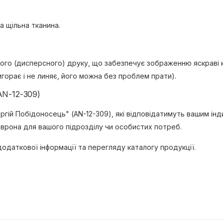
а щільна тканина.
го (дисперсного) друку, що забезпечує зображенню яскраві ко
орає і не линяє, його можна без проблем прати).
AN-12-309)
гій Побідоносець" (AN-12-309), які відповідатимуть вашим ін
врона для вашого підрозділу чи особистих потреб.
одаткової інформації та перегляду каталогу продукції.