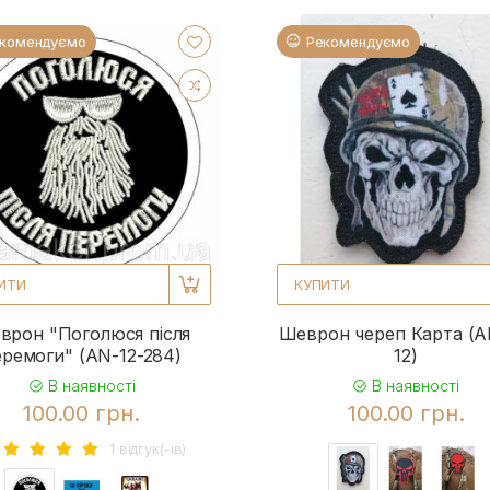
комендуємо
Рекомендуємо
ИТИ
КУПИТИ
врон "Поголюся після
Шеврон череп Карта (A
еремоги" (AN-12-284)
12)
В наявності
В наявності
100.00 грн.
100.00 грн.
1 вiдгук(-iв)