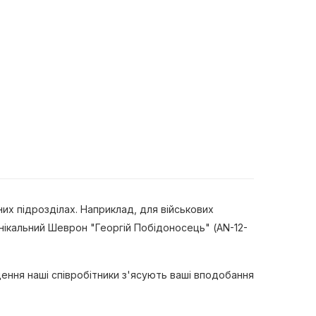
их підрозділах. Наприклад, для військових
нікальний Шеврон "Георгій Побідоносець" (AN-12-
ення наші співробітники з'ясують ваші вподобання