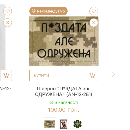
Рекомендуємо
Ре
КУПИТИ
КУПИ
N-12-
Шеврон "П*ЗДАТА але
Шевр
ОДРУЖЕНА" (AN-12-281)
Михай
Mich
В наявності
100.00 грн.