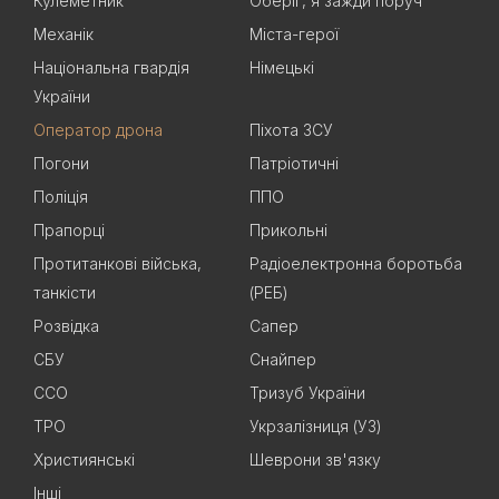
Кулеметник
Оберіг, я зажди поруч
Механік
Міста-герої
Національна гвардія
Німецькі
України
Оператор дрона
Піхота ЗСУ
Погони
Патріотичні
Поліція
ППО
Прапорці
Прикольні
Протитанкові війська,
Радіоелектронна боротьба
танкісти
(РЕБ)
Розвідка
Сапер
СБУ
Снайпер
ССО
Тризуб України
ТРО
Укрзалізниця (УЗ)
Християнські
Шеврони зв'язку
Інші