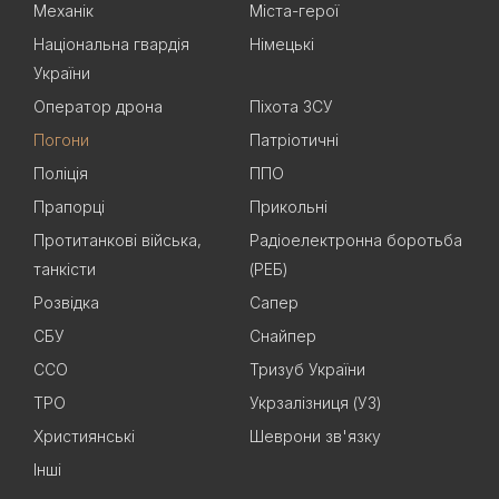
Механік
Міста-герої
Національна гвардія
Німецькі
України
Оператор дрона
Піхота ЗСУ
Погони
Патріотичні
Поліція
ППО
Прапорці
Прикольні
Протитанкові війська,
Радіоелектронна боротьба
танкісти
(РЕБ)
Розвідка
Сапер
СБУ
Снайпер
ССО
Тризуб України
ТРО
Укрзалізниця (УЗ)
Християнські
Шеврони зв'язку
Інші