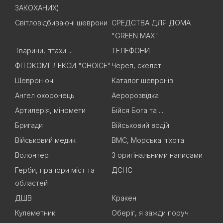
ЗАКОХАНИХ)
Світловідбиваючі шеврони
СРЕДСТВА ДЛЯ ДОМА
"GREEN MAX"
Тварини, птахи ...
ТЕЛЕФОНИ
ФІТОКОМПЛЕКСИ "CHOICE"
Череп, скелет
Шеврон очі
Каталог шевронів
Ангел охоронець
Аеророзвідка
Артилерія, міномети
Бійся Бога та ...
Бригади
Військовий водій
Військовий медик
ВМС, Морська піхота
Волонтер
З оригінальними написами
Герби, прапори міст та
ДСНС
областей
ДШВ
Кракен
Кулеметник
Оберіг, я зажди поруч