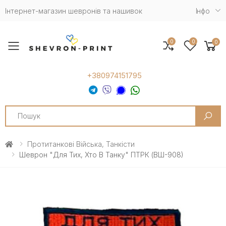
Інтернет-магазин шевронів та нашивок
Iнфо
0
0
0
Toggle mobile menu
+380974151795
Search
Протитанкові Війська, Танкісти
Шеврон "Для Тих, Хто В Танку" ПТРК (ВШ-908)