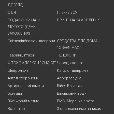
ДОГЛЯД
ОДЯГ
Планка ЗСУ
ПОДАРУНКИ НА 14
ПРИНТ НА ЗАМОВЛЕННЯ
ЛЮТОГО (ДЕНЬ
ЗАКОХАНИХ)
Світловідбиваючі шеврони
СРЕДСТВА ДЛЯ ДОМА
"GREEN MAX"
Тварини, птахи ...
ТЕЛЕФОНИ
ФІТОКОМПЛЕКСИ "CHOICE"
Череп, скелет
Шеврон очі
Каталог шевронів
Ангел охоронець
Аеророзвідка
Артилерія, міномети
Бійся Бога та ...
Бригади
Військовий водій
Військовий медик
ВМС, Морська піхота
Волонтер
З оригінальними написами