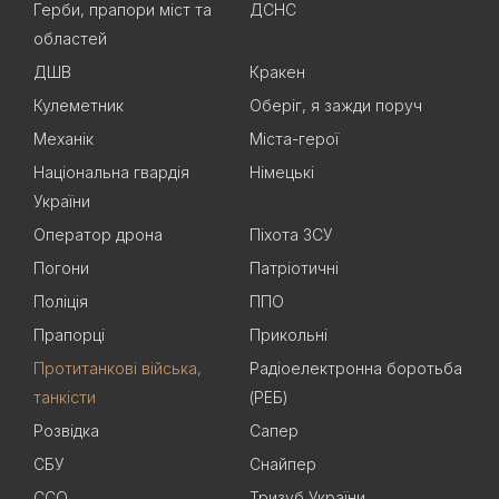
Герби, прапори міст та
ДСНС
областей
ДШВ
Кракен
Кулеметник
Оберіг, я зажди поруч
Механік
Міста-герої
Національна гвардія
Німецькі
України
Оператор дрона
Піхота ЗСУ
Погони
Патріотичні
Поліція
ППО
Прапорці
Прикольні
Протитанкові війська,
Радіоелектронна боротьба
танкісти
(РЕБ)
Розвідка
Сапер
СБУ
Снайпер
ССО
Тризуб України