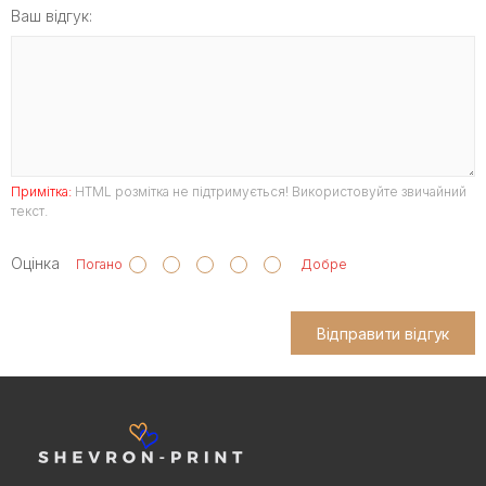
Ваш відгук:
Примітка:
HTML розмітка не підтримується! Використовуйте звичайний
текст.
Оцінка
Погано
Добре
Відправити відгук