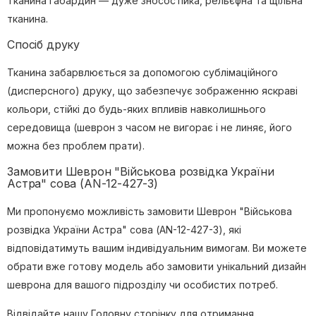
Тканина габардин — дуже зносостійка, рельєфна та щільна
тканина.
Спосіб друку
Тканина забарвлюється за допомогою сублімаційного
(дисперсного) друку, що забезпечує зображенню яскраві
кольори, стійкі до будь-яких впливів навколишнього
середовища (шеврон з часом не вигорає і не линяє, його
можна без проблем прати).
Замовити Шеврон "Військова розвідка України
Астра" сова (AN-12-427-3)
Ми пропонуємо можливість замовити Шеврон "Військова
розвідка України Астра" сова (AN-12-427-3), які
відповідатимуть вашим індивідуальним вимогам. Ви можете
обрати вже готову модель або замовити унікальний дизайн
шеврона для вашого підрозділу чи особистих потреб.
Відвідайте нашу
Головну сторінку
для отримання