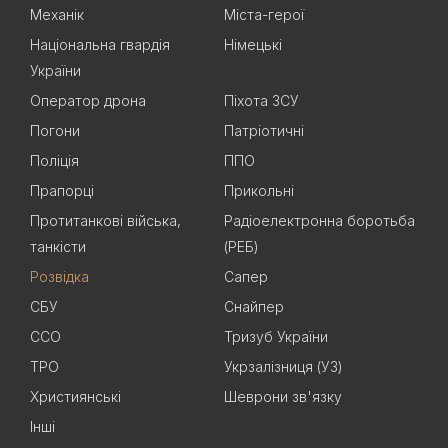
Механік
Міста-герої
Національна гвардія
Німецькі
України
Оператор дрона
Піхота ЗСУ
Погони
Патріотичні
Поліція
ППО
Прапорці
Прикольні
Протитанкові війська,
Радіоелектронна боротьба
танкісти
(РЕБ)
Розвідка
Сапер
СБУ
Снайпер
ССО
Тризуб України
ТРО
Укрзалізниця (УЗ)
Християнські
Шеврони зв'язку
Інші