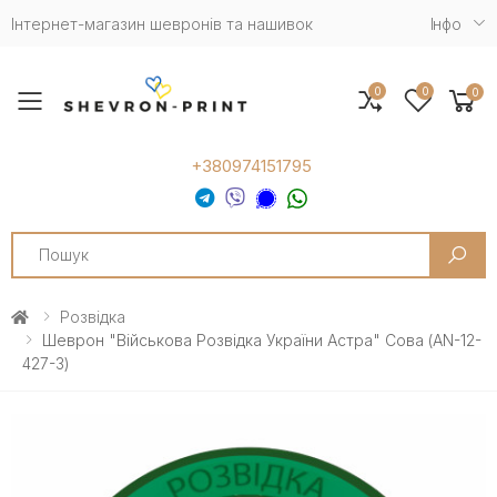
Інтернет-магазин шевронів та нашивок
Iнфо
0
0
0
Toggle mobile menu
+380974151795
Search
Розвідка
Шеврон "Військова Розвідка України Астра" Сова (AN-12-
427-3)