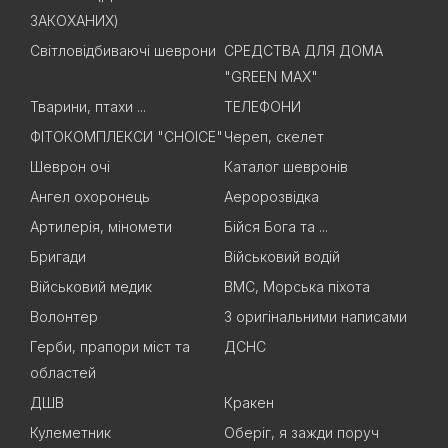
ЗАКОХАНИХ)
Світловідбиваючі шеврони
СРЕДСТВА ДЛЯ ДОМА
"GREEN MAX"
Тварини, птахи ...
ТЕЛЕФОНИ
ФІТОКОМПЛЕКСИ "CHOICE"
Череп, скелет
Шеврон очі
Каталог шевронів
Ангел охоронець
Аеророзвідка
Артилерія, міномети
Бійся Бога та ...
Бригади
Військовий водій
Військовий медик
ВМС, Морська піхота
Волонтер
З оригінальними написами
Герби, прапори міст та
ДСНС
областей
ДШВ
Кракен
Кулеметник
Оберіг, я зажди поруч