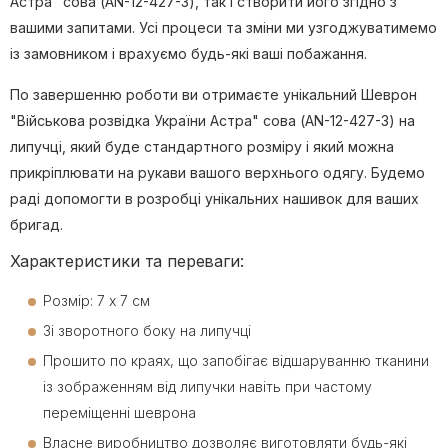
Астра" сова (AN-12-427-3), так і створити його згідно з
вашими запитами. Усі процеси та зміни ми узгоджуватимемо
із замовником і врахуємо будь-які ваші побажання.
По завершенню роботи ви отримаєте унікальний Шеврон
"Військова розвідка України Астра" сова (AN-12-427-3) на
липучці, який буде стандартного розміру і який можна
прикріплювати на рукави вашого верхнього одягу. Будемо
раді допомогти в розробці унікальних нашивок для ваших
бригад.
Характеристики та переваги:
Розмір: 7 х 7 см
Зі зворотного боку на липучці
Прошито по краях, що запобігає відшаруванню тканини
із зображенням від липучки навіть при частому
переміщенні шеврона
Власне виробництво дозволяє виготовляти будь-які